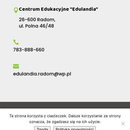
Centrum Edukacyjne "Edulandia"

26-600 Radom,
ul. Polna 46/48

783-888-660

edulandia.radom@wp.pl
Copyright 2026 | Edulandia.radom.pl |
Ta strona korzysta z ciasteczek. Dalsze korzystanie ze strony
Wszelkie prawa zastrzeżone.
oznacza, że zgadzasz się na ich użycie.
Polityka prywatności
Zgoda
Polityka prywatności