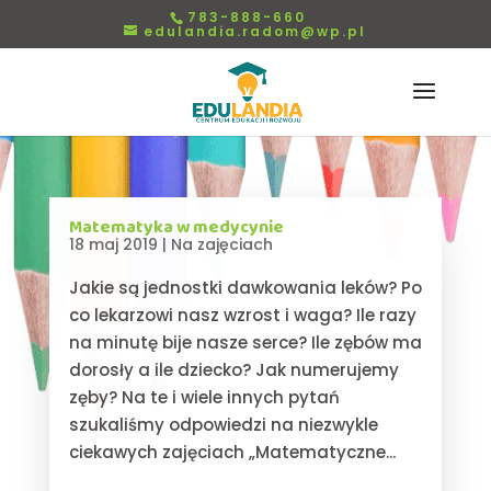
783-888-660
edulandia.radom@wp.pl
Matematyka w medycynie
18 maj 2019
|
Na zajęciach
Jakie są jednostki dawkowania leków? Po
co lekarzowi nasz wzrost i waga? Ile razy
na minutę bije nasze serce? Ile zębów ma
dorosły a ile dziecko? Jak numerujemy
zęby? Na te i wiele innych pytań
szukaliśmy odpowiedzi na niezwykle
ciekawych zajęciach „Matematyczne...